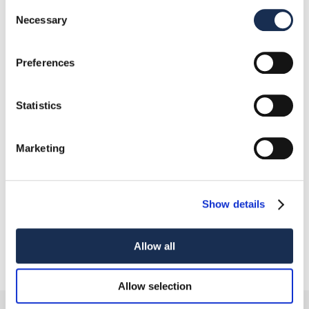
acconsento
non acconsento
Consent
Necessary
Selection
al trattamento dei miei Dati Personali per la
finalità di
Marketing
di cui alla sua sezione 3.c.
acconsento
non acconsento
Preferences
al trattamento dei miei Dati Personali per la
finalità di
Personalizzare i nostri servizi
di cui
alla sua sezione 3.d.
Statistics
acconsento
non acconsento
Marketing
al trattamento dei miei Dati Personali per la
finalità di
Comunicazione a terze parti
di cui sua
alla sezione 3.i.
Show details
Allow all
Allow selection