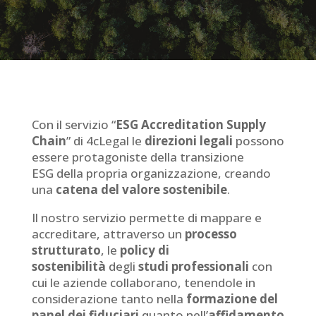
Con il servizio “
ESG Accreditation Supply
Chain
” di 4cLegal le
direzioni legali
possono
essere protagoniste della
transizione
ESG
della propria organizzazione, creando
una
catena del valore sostenibile
.
Il nostro servizio permette di mappare e
accreditare, attraverso un
processo
strutturato
, le
policy di
sostenibilità
degli
studi professionali
con
cui le aziende collaborano, tenendole in
considerazione tanto nella
formazione del
panel dei fiduciari
quanto nell’
affidamento