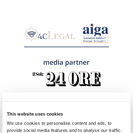
Compila il form sottostante e
This website uses cookies
accetta la liberatoria per essere
We use cookies to personalise content and ads, to
ripreso in video e fotografato
provide social media features and to analyse our traffic.