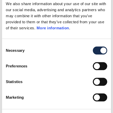
come partecipante all’evento
We also share information about your use of our site with
organizzato da 4cLegal e Aiga.
our social media, advertising and analytics partners who
may combine it with other information that you’ve
provided to them or that they’ve collected from your use
of their services.
More information
.
Consent
Necessary
Selection
Preferences
Letta e compresa la
Privacy Policy
*
Statistics
acconsento
non acconsento
al trattamento dei miei Dati Personali per la
Marketing
finalità di
Pubblicazione dei video
di cui alla sua
alla sezione 3.a