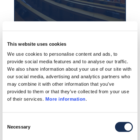
This website uses cookies
Partecipa in live streaming
We use cookies to personalise content and ads, to
00 luglio 2023
provide social media features and to analyse our traffic.
0:00 – 00:00
We also share information about your use of our site with
Posti illimitati
our social media, advertising and analytics partners who
may combine it with other information that you’ve
Partecipa
provided to them or that they’ve collected from your use
of their services.
More information
.
Consent
Necessary
Selection