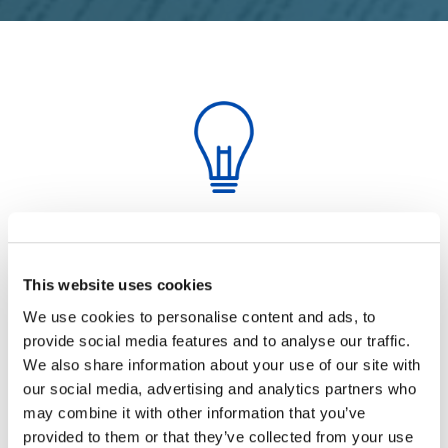
Obiettivo
This website uses cookies
Oggi la pubblica amministrazione si trova di
We use cookies to personalise content and ads, to
fronte a sfide che richiedono un profondo
provide social media features and to analyse our traffic.
cambiamento e
adattamento digitale
alle
We also share information about your use of our site with
nuove esigenze del Paese. Come
our social media, advertising and analytics partners who
evidenziato anche dai fondi destinati nel
PNRR
, la digitalizzazione della PA è
may combine it with other information that you’ve
indispensabile per
migliorare l’efficienza
e
provided to them or that they’ve collected from your use