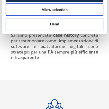
obblighi previsti dalla recente
Riforma
Cartabia
in merito ai
depositi digitali
volti
Allow selection
ad efficientare le richieste provenienti dalla
politica e dalle autorità competenti, come
Deny
vigili urbani e servizi sociali.
Saranno presentate
case history
concrete
per testimoniare come l’implementazione di
software e piattaforme digitali siano
strategici per una
PA
sempre
più efficiente
e
trasparente
.