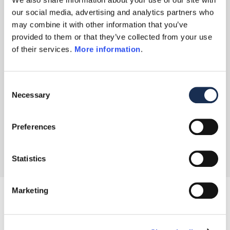
Di questo e altro parleremo con istituzioni,
our social media, advertising and analytics partners who
esponenti dell’avvocatura e della
may combine it with other information that you’ve
magistratura, nonché player di riferimento
provided to them or that they’ve collected from your use
del mercato legale italiano nella sua
of their services.
More information
.
interezza.
Consent
Visualizza il programma nel dettaglio
Necessary
Selection
Clicca qui
Preferences
Statistics
Marketing