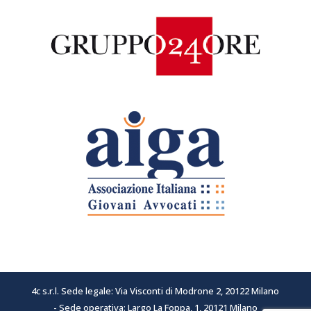
4c s.r.l. Sede legale: Via Visconti di Modrone 2, 20122 Milano
- Sede operativa: Largo La Foppa, 1, 20121 Milano