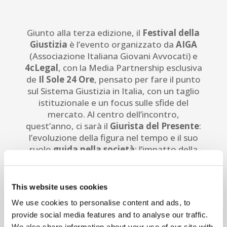
Giunto alla terza edizione, il
Festival della
Giustizia
è l’evento organizzato da
AIGA
(Associazione Italiana Giovani Avvocati) e
4cLegal
, con la Media Partnership esclusiva
de
Il Sole 24 Ore
, pensato per fare il punto
sul Sistema Giustizia in Italia, con un taglio
istituzionale e un focus sulle sfide del
mercato. Al centro dell’incontro,
quest’anno, ci sarà il
Giurista del Presente
:
l’evoluzione della figura nel tempo e il suo
ruolo
guida nella società
; l’impatto della
sostenibilità
e della
tecnologia
, anche alla
luce dei dati dell’ultimo
rapporto Censis
sull’Avvocatura
; l’approccio manageriale
This website uses cookies
della professione e il concetto di efficienza; i
We use cookies to personalise content and ads, to
nuovi mezzi di
comunicazione
e il rapporto
provide social media features and to analyse our traffic.
con la
deontologia
professionale.
We also share information about your use of our site with