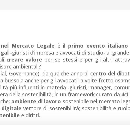
à nel Mercato Legale
è il
primo evento italiano
gal
-giuristi d’impresa e avvocati di Studio- al grand
ali
creare valore
per se stessi e per gli altri attra
isure ambientali?
al, Governance), da qualche anno al centro del dibatt
 bussola anche per gli avvocati, a volte frettolosam
lità più influenti in materia -giuristi, manager, comun
era della sostenibilità, in un framework curato da 4cL
iche:
ambiente di lavoro
sostenibile nel mercato lega
l
digitale
vettore di sostenibilità; sostenibilità e ruol
stenibile
e diritti.